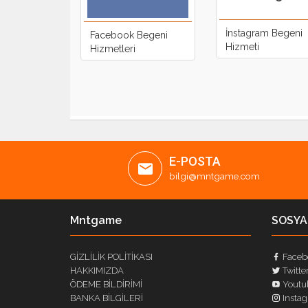
İnstagram Begeni
Facebook Begeni
Hizmeti
Hizmetleri
E-POSTA
bilgi@mntgame.com
Mntgame
SOSYA
GİZLİLİK POLİTİKASI
Faceb
HAKKIMIZDA
Twitte
ÖDEME BİLDİRİMİ
Youtu
BANKA BİLGİLERİ
Insta