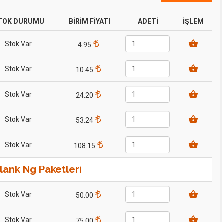
TOK DURUMU
BİRİM FİYATI
ADETİ
İŞLEM
Stok Var
4.95
Stok Var
10.45
Stok Var
24.20
Stok Var
53.24
Stok Var
108.15
lank Ng Paketleri
Stok Var
50.00
Stok Var
75.00