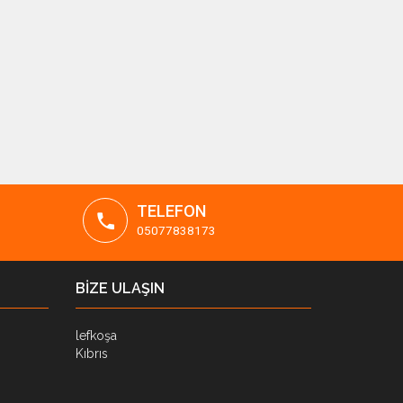
TELEFON
05077838173
BİZE ULAŞIN
lefkoşa
Kıbrıs