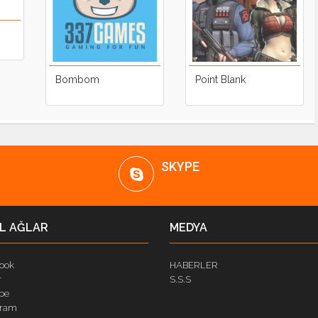
Bombom
Point Blank
SKYPE
L AĞLAR
MEDYA
ook
HABERLER
r
S.S.S
be
gram