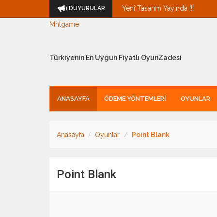
Yeni Tasarım Yayında !!!
DUYURULAR
Mntgame
Türkiyenin En Uygun Fiyatlı OyunZadesi
ANASAYFA
ÖDEME YÖNTEMLERI
OYUNLAR
Anasayfa
Oyunlar
Point Blank
Point Blank