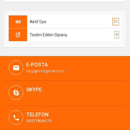
Aktif Üye
21
Teslim Edilen Sipariş
0
E-POSTA
bilgi@mntgame.com
SKYPE
TELEFON
05077838173