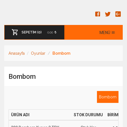
SEPETİM (0)
0.00
MENÜ
Anasayfa
Oyunlar
Bombom
Bombom
Bombom
ÜRÜN ADI
STOK DURUMU
BİRİM FİY